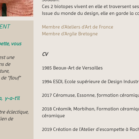
Ces 2 biotopes vivent en elle et traversent ses
Issue du monde du design, elle en garde la c
GENT
Membre d'Ateliers d'Art de France
Membre d'Argile Bretagne
tte, vous
CV
'est une
ns de
1985 Beaux-Art de Versailles
ture,
de "flouf"
1994 ESDI, Ecole supérieure de Design Industr
2017 Céramuse, Essonne, formation céramiq
, y-a-t'il
2018 Créamik, Morbihan, Formation céramiqu
tre éclectique,
céramique
lien de
2019 Création de l'Atelier d'escampette à Roch