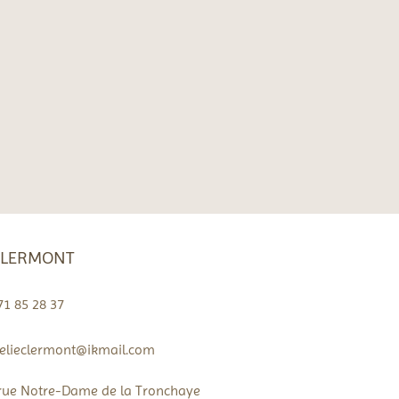
CLERMONT
71 85 28 37
lieclermont@ikmail.com
rue Notre-Dame de la Tronchaye