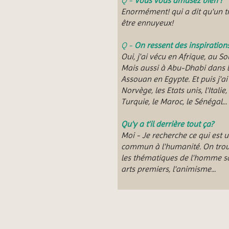
Q -
Vous vous amusez bien !
Enormément! qui a dit qu'un tr
être ennuyeux!
Q -
On ressent des inspirations
Oui, j'ai vécu en Afrique, au S
Mais aussi à Abu-Dhabi dans l
Assouan en Egypte. Et puis j'ai v
Norvège, les Etats unis, l'Italie,
Turquie, le Maroc, le Sénégal...
Qu'y a t'il derrière tout ça?
Moi - Je recherche ce qui est u
commun à l'humanité. On trou
les thématiques de l'homme s
arts premiers, l'animisme...