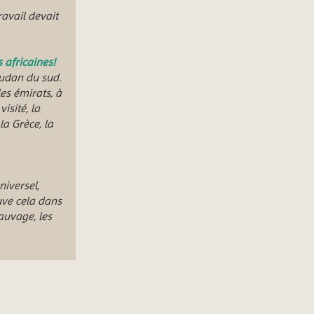
avail devait
 africaines!
oudan du sud.
es émirats, à
isité, la
 la Grèce, la
niversel,
ve cela dans
auvage, les