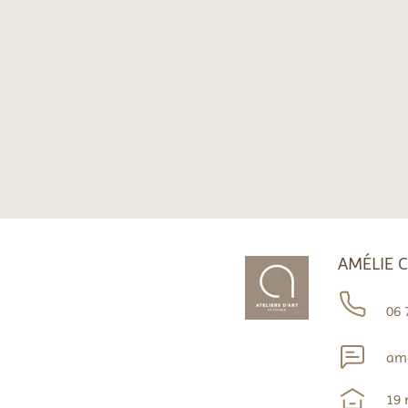
AMÉLIE 
06 
ame
19 